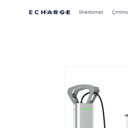
ECHARGE
Rreth nesh
Shërbimet
Çmimo