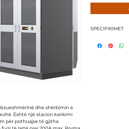
SPECIFIKIMET
Maks. rryma dal
lëngshme.
Fuqia dalëse der
Gama e gjerë e t
Shkallueshmëri 
për kabinet elek
llëzueshmërinë dhe shërbimin e
ohë. Është një stacion karikimi
ëm për pothuajse të gjitha
ë fuqi të lartë prej 200A max. Rryma