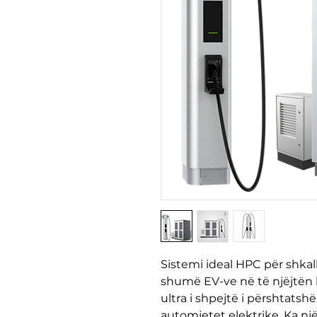
Sistemi ideal HPC për shka
shumë EV-ve në të njëjtën k
ultra i shpejtë i përshtatsh
automjetet elektrike. Ka nj