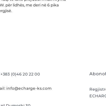
. për lidhës, me deri në 6 pika
rgjisë.
Abono
: +383 (0)46 20 22 00
il:
info@echarge-ks.com
Regjistr
ECHARG
ail Dumoshi 30