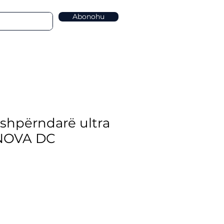
Abonohu
 shpërndarë ultra
 NOVA DC