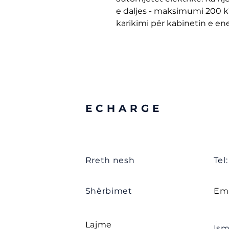
e daljes - maksimumi 200 kW
karikimi për kabinetin e ene
ECHARGE
Rreth nesh
Tel
Shërbimet
Ema
Lajme
Ism